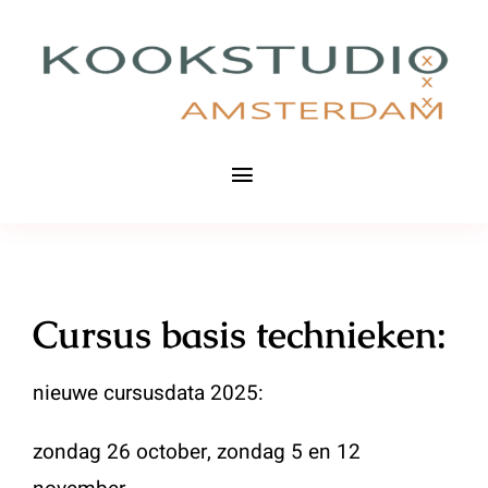
Ga
naar
inhoud
Toggle
Navigation
Tour de France Culinair
Cursussen basistechnieken
Cursus basis technieken:
Bedrijfsuitjes
nieuwe cursusdata 2025:
Agenda
zondag 26 october, zondag 5 en 12