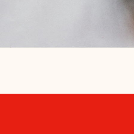
ance Culinair
Cursussen basistechnieken
Bedrijfsuitj