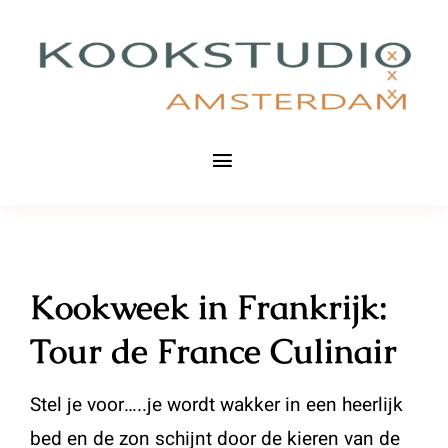
Ga
naar
inhoud
Toggle
Navigation
Tour de France Culinair
Cursussen basistechnieken
Kookweek in Frankrijk:
Tour de France Culinair
Bedrijfsuitjes
Agenda
Stel je voor…..je wordt wakker in een heerlijk
bed en de zon schijnt door de kieren van de