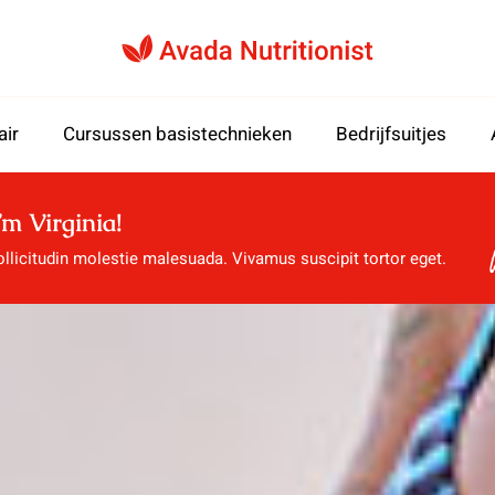
air
Cursussen basistechnieken
Bedrijfsuitjes
’m Virginia!
llicitudin molestie malesuada. Vivamus suscipit tortor eget.